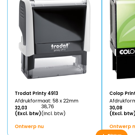
Trodat Printy 4913
Colop Prin
Afdrukformaat: 58 x 22mm
Afdrukfor
38,76
32,03
30,08
(Excl. btw)
(Incl. btw)
(Excl. btw
Ontwerp nu
Ontwerp 