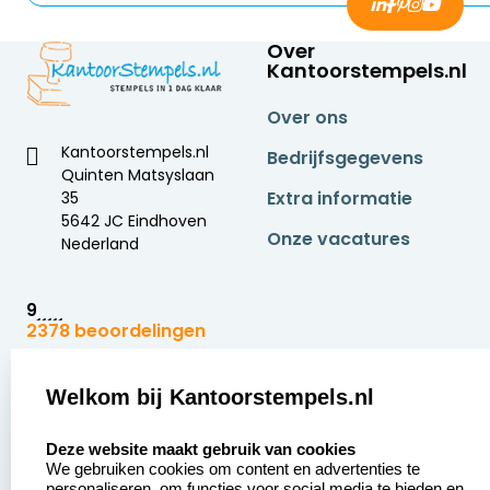
Over
Kantoorstempels.nl
Over ons
Kantoorstempels.nl
Bedrijfsgegevens
Quinten Matsyslaan
Extra informatie
35
5642 JC Eindhoven
Onze vacatures
Nederland
9
2378 beoordelingen
Zakelijk:
Klantenservice:
Welkom bij Kantoorstempels.nl
select language
Aanvraag op maat
Contact opnemen
Deze website maakt gebruik van cookies
We gebruiken cookies om content en advertenties te
Betaling &
Veel gestelde vragen
personaliseren, om functies voor social media te bieden en