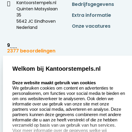
Kantoorstempels.nl
Bedrijfsgegevens
Quinten Matsyslaan
Extra informatie
35
5642 JC Eindhoven
Onze vacatures
Nederland
9
2377 beoordelingen
Zakelijk:
Klantenservice:
Welkom bij Kantoorstempels.nl
select language
Aanvraag op maat
Contact opnemen
Deze website maakt gebruik van cookies
We gebruiken cookies om content en advertenties te
Betaling &
Veel gestelde vragen
personaliseren, om functies voor social media te bieden en
Verzending
om ons websiteverkeer te analyseren. Ook delen we
Retourneren
informatie over uw gebruik van onze site met onze
Wederverkoper
partners voor social media, adverteren en analyse. Deze
Herroepingsrecht
worden
partners kunnen deze gegevens combineren met andere
informatie die u aan ze heeft verstrekt of die ze hebben
Sale
verzameld op basis van uw gebruik van hun services.
Voor meer informatie over de gegevens welke wij