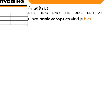
(max 8mb)
PDF - JPG - PNG - TIF - BMP - EPS - AI.
Onze
aanleveropties
vind je
hier.