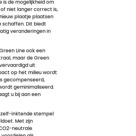
e is de mogelijkheid om
f niet langer correct is,
nieuw plaatje plaatsen
 schaffen. Dit biedt
matig veranderingen in
 Green Line ook een
utraal, maar de Green
vervaardigd uit
act op het milieu wordt
es gecompenseerd,
ordt geminimaliseerd.
aagt u bij aan een
n zelf-inktende stempel
doet. Met zijn
 CO2-neutrale
 voordelen als