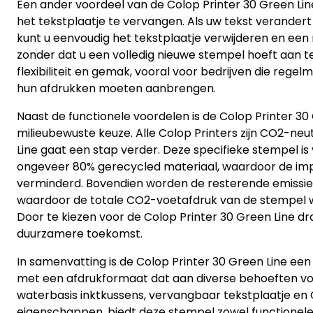
Een ander voordeel van de Colop Printer 30 Green Lin
het tekstplaatje te vervangen. Als uw tekst verandert o
kunt u eenvoudig het tekstplaatje verwijderen en een 
zonder dat u een volledig nieuwe stempel hoeft aan te
flexibiliteit en gemak, vooral voor bedrijven die regel
hun afdrukken moeten aanbrengen.
Naast de functionele voordelen is de Colop Printer 30
milieubewuste keuze. Alle Colop Printers zijn CO2-ne
Line gaat een stap verder. Deze specifieke stempel is 
ongeveer 80% gerecycled materiaal, waardoor de imp
verminderd. Bovendien worden de resterende emissi
waardoor de totale CO2-voetafdruk van de stempel w
Door te kiezen voor de Colop Printer 30 Green Line dr
duurzamere toekomst.
In samenvatting is de Colop Printer 30 Green Line ee
met een afdrukformaat dat aan diverse behoeften vol
waterbasis inktkussens, vervangbaar tekstplaatje en
eigenschappen, biedt deze stempel zowel functionele