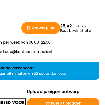
25,42
30,76
Ontwerp nu
Excl. btw
Incl. btw
n per week van 08.00-22.00
 verkoop@kantoorstempels.nl
ndaag
verzonden?
 uur 59 minuten en 50 seconden over
Upload je eigen ontwerp
Ontwerp uploaden