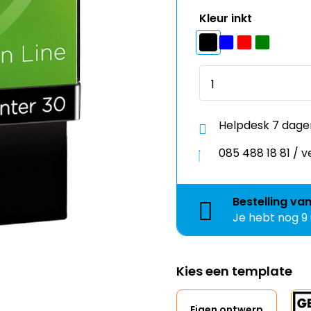
Kleur inkt
Helpdesk 7 dage
085 488 18 81 /
Bestelling
va
Je hebt nog
9
Kies een template
Eigen ontwerp