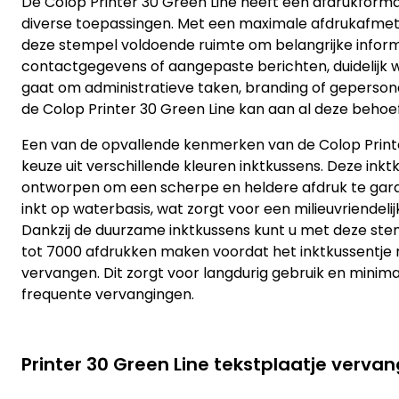
De Colop Printer 30 Green Line heeft een afdrukforma
diverse toepassingen. Met een maximale afdrukafmeti
deze stempel voldoende ruimte om belangrijke informat
contactgegevens of aangepaste berichten, duidelijk w
gaat om administratieve taken, branding of geperson
de Colop Printer 30 Green Line kan aan al deze behoe
Een van de opvallende kenmerken van de Colop Printe
keuze uit verschillende kleuren inktkussens. Deze inktk
ontworpen om een scherpe en heldere afdruk te gara
inkt op waterbasis, wat zorgt voor een milieuvriendeli
Dankzij de duurzame inktkussens kunt u met deze st
tot 7000 afdrukken maken voordat het inktkussentj
vervangen. Dit zorgt voor langdurig gebruik en minim
frequente vervangingen.
Printer 30 Green Line tekstplaatje verva