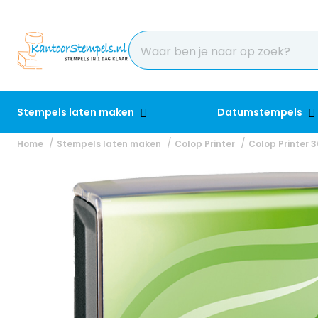
Stempels laten maken
Datumstempels
Home
Stempels laten maken
Colop Printer
Colop Printer 3