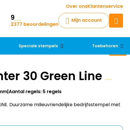
Krijg een antwoord op uw vraag
Over ons
Klantenservice
9
Chatbot
Mijn account
2377 beoordelingen
Chat 24/7 met onze chatbot
voor hulp
Contact
Speciale stempels
Toebehoren
nter 30 Green Line
8mm
Aantal regels: 5 regels
INE. Duurzame milieuvriendelijke bedrijfsstempel met