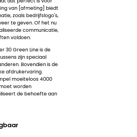
at dat perfect is voor
ng van [afmeting] biedt
ie, zoals bedrijfslogo's,
eer te geven. Of het nu
aliseerde communicatie,
ften voldoen.
r 30 Green Line is de
ussens zijn speciaal
nderen. Bovendien is de
jke afdrukervaring.
empel moeiteloos 4000
e moet worden
aliseert de behoefte aan
ngbaar