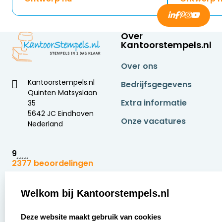
Over
Kantoorstempels.nl
Over ons
Kantoorstempels.nl
Bedrijfsgegevens
Quinten Matsyslaan
Extra informatie
35
5642 JC Eindhoven
Onze vacatures
Nederland
9
2377 beoordelingen
Zakelijk:
Klantenservice:
Welkom bij Kantoorstempels.nl
select language
Aanvraag op maat
Contact opnemen
Deze website maakt gebruik van cookies