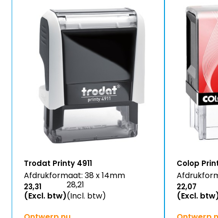
Trodat Printy 4911
Colop Prin
Afdrukformaat: 38 x 14mm
Afdrukfor
28,21
23,31
22,07
(Excl. btw)
(Incl. btw)
(Excl. btw
Ontwerp nu
Ontwerp 