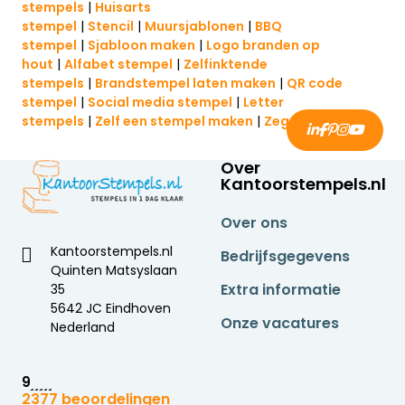
stempels
|
Huisarts
stempel
|
Stencil
|
Muursjablonen
|
BBQ
stempel
|
Sjabloon maken
|
Logo branden op
hout
|
Alfabet stempel
|
Zelfinktende
stempels
|
Brandstempel laten maken
|
QR code
stempel
|
Social media stempel
|
Letter
stempels
|
Zelf een stempel maken
|
Zegel stempel
Over
Kantoorstempels.nl
Over ons
Kantoorstempels.nl
Bedrijfsgegevens
Quinten Matsyslaan
Extra informatie
35
5642 JC Eindhoven
Onze vacatures
Nederland
9
2377 beoordelingen