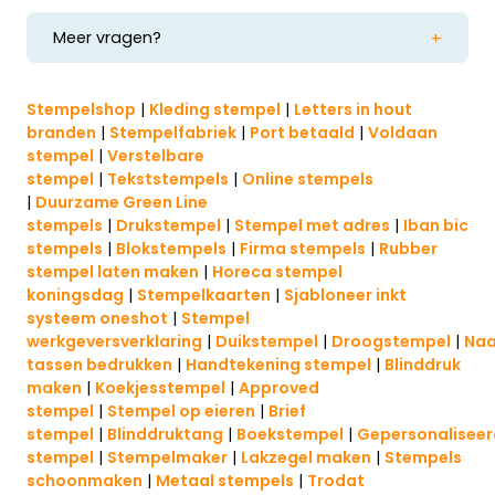
uiteraard kosteloos voor u herstellen.
week van 8.00 uur t/m 22.00 uur. U kunt ons
Ook is het slim om 5 minuten na het versturen
bellen op
+31 85 488 18 81
.
van deze email ons te bellen ter informatie. Zo
Meer vragen?
Lees hier alle
veel gestelde vragen
.
weet u zeker dat uw aanpassing goed verwerkt
Wilt u toch liever een email sturen? Dat kan
wordt.
via:
verkoop@kantoorstempels.nl
. Mails
Stempelshop
|
Kleding stempel
|
Letters in hout
beantwoorden wij van maandag t/m vrijdag
branden
|
Stempelfabriek
|
Port betaald
|
Voldaan
van 8.00 – 17.00 uur.
stempel
|
Verstelbare
stempel
|
Tekststempels
|
Online stempels
|
Duurzame Green Line
stempels
|
Drukstempel
|
Stempel met adres
|
Iban bic
stempels
|
Blokstempels
|
Firma stempels
|
Rubber
stempel laten maken
|
Horeca stempel
koningsdag
|
Stempelkaarten
|
Sjabloneer inkt
systeem oneshot
|
Stempel
werkgeversverklaring
|
Duikstempel
|
Droogstempel
|
Na
tassen bedrukken
|
Handtekening stempel
|
Blinddruk
maken
|
Koekjesstempel
|
Approved
stempel
|
Stempel op eieren
|
Brief
stempel
|
Blinddruktang
|
Boekstempel
|
Gepersonalisee
stempel
|
Stempelmaker
|
Lakzegel maken
|
Stempels
schoonmaken
|
Metaal stempels
|
Trodat